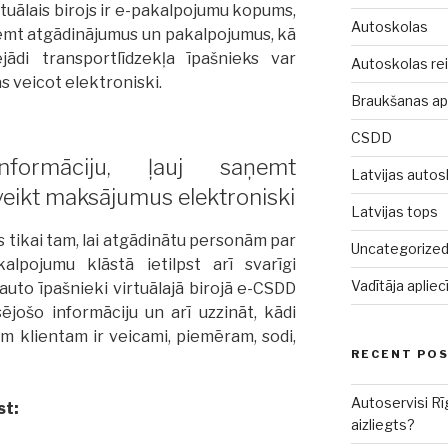
tuālais birojs ir e-pakalpojumu kopums,
Autoskolas
ņemt atgādinājumus un pakalpojumus, kā
jādi transportlīdzekļa īpašnieks var
Autoskolas rei
as veicot elektroniski.
Braukšanas a
CSDD
formāciju, ļauj saņemt
Latvijas autos
veikt maksājumus elektroniski
Latvijas tops
ts tikai tam, lai atgādinātu personām par
Uncategorize
alpojumu klāstā ietilpst arī svarīgi
Vadītāja aplie
auto īpašnieki virtuālajā birojā e-CSDD
ējošo informāciju un arī uzzināt, kādi
 klientam ir veicami, piemēram, sodi,
RECENT PO
Autoservisi Rī
st:
aizliegts?