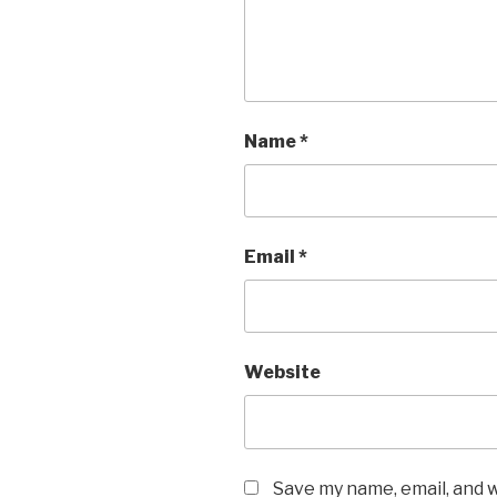
Name
*
Email
*
Website
Save my name, email, and w