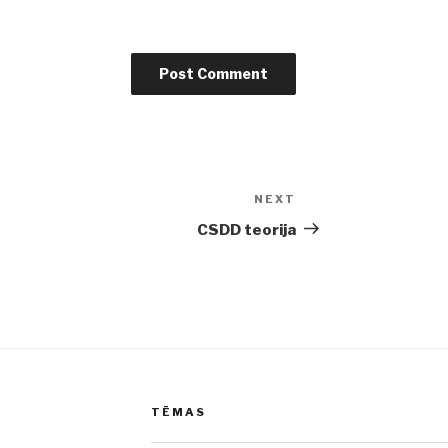
NEXT
Next
Post
CSDD teorija
TĒMAS