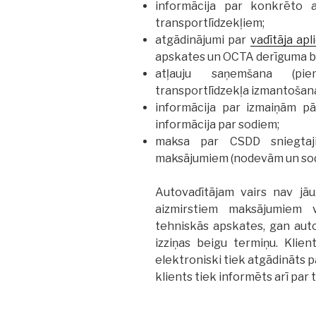
informācija par konkrēto a
transportlīdzekļiem;
atgādinājumi par
vadītāja apl
apskates un OCTA derīguma b
atļauju saņemšana (piem
transportlīdzekļa izmantošanai 
informācija par izmaiņām p
informācija par sodiem;
maksa par CSDD sniegtaji
maksājumiem (nodevām un sod
Autovadītājam vairs nav jā
aizmirstiem maksājumiem va
tehniskās apskates, gan auto
izziņas beigu termiņu. Klient
elektroniski tiek atgādināts 
klients tiek informēts arī par 