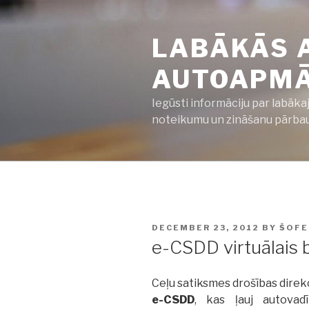
Skip
to
LABĀKĀS 
content
AUTOAPMĀC
Iegūsti informāciju par labāka
noteikumu un zināšanu pārbaud
POSTED
DECEMBER 23, 2012
BY
ŠOFE
ON
e-CSDD virtuālais b
Ceļu satiksmes drošības direkc
e-CSDD
, kas ļauj autovad