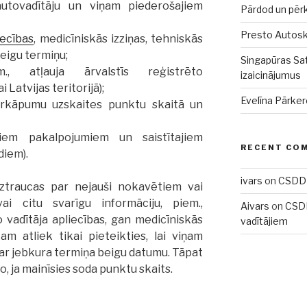
utovadītāju un viņam piederošajiem
Pārdod un pēr
Presto Autoskol
iecības
, medicīniskās izziņas, tehniskās
eigu termiņu;
Singapūras Sat
., atļauja ārvalstīs reģistrēto
izaicinājumus
Latvijas teritorijā);
Evelīna Pārker
ārkāpumu uzskaites punktu skaitā un
em pakalpojumiem un saistītajiem
RECENT CO
iem).
ivars
on
CSDD 
uztraucas par nejauši nokavētiem vai
i citu svarīgu informāciju, piem.,
Aivars
on
CSDD
 vadītāja apliecības, gan medicīniskās
vadītājiem
am atliek tikai pieteikties, lai viņam
par jebkura termiņa beigu datumu. Tāpat
to, ja mainīsies soda punktu skaits.