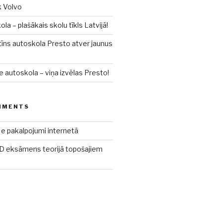
k Volvo
a – plašākais skolu tīkls Latvijā!
īns autoskola Presto atver jaunus
e autoskola – viņa izvēlas Presto!
MMENTS
e pakalpojumi internetā
 eksāmens teorijā topošajiem