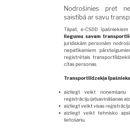
Nodrošinies pret n
saistībā ar savu transp
Tāpat, e-CSDD īpašniekiem 
liegumu savam transportlī
juridiskām personām nodroši
nepatīkamiem pārsteigumie
reģistrētais transportlīdzekl
citas personas.
Transportlīdzekļa īpašnieks
aizliegt veikt noņemšanu
reģistrāciju (atsavināšanas aiz
aizliegt veikt visas reģistrāci
aizliegt veikt tehnisko apsk
lietošanu.