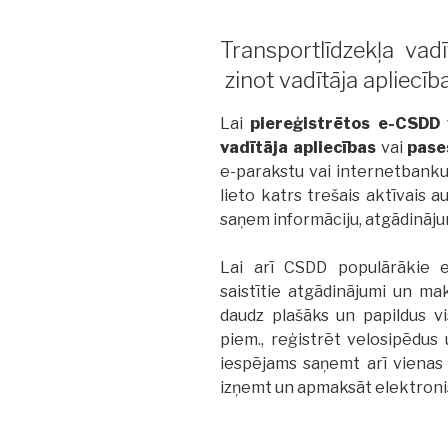
Transportlīdzekļa vadī
zinot vadītāja apliecī
Lai
piereģistrētos e-CSDD v
vadītāja apliecības
vai
pase
e-parakstu vai internetbanku
lieto katrs trešais aktīvais a
saņem informāciju, atgādināj
Lai arī CSDD populārākie e
saistītie atgādinājumi un ma
daudz plašāks un papildus v
piem., reģistrēt velosipēdus 
iespējams saņemt arī vienas 
izņemt un apmaksāt elektroni