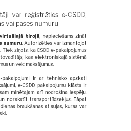
tāji var reģistrēties e-CSDD,
bas vai pases numuru
irtuālajā birojā
, nepieciešams zināt
s numuru
. Autorizēties var izmantojot
. Tiek ziņots, ka CSDD e-pakalpojumus
utovadītājs, kas elektroniskajā sistēmā
umus un veic maksājumus.
-pakalpojumi ir ar tehnisko apskati
ksājumi, e-CSDD pakalpojumu klāsts ir
isam minētajam arī nodrošina iespēju,
un norakstīt transportlīdzekļus. Tāpat
dienas braukšanas atļaujas, kuras var
ski.