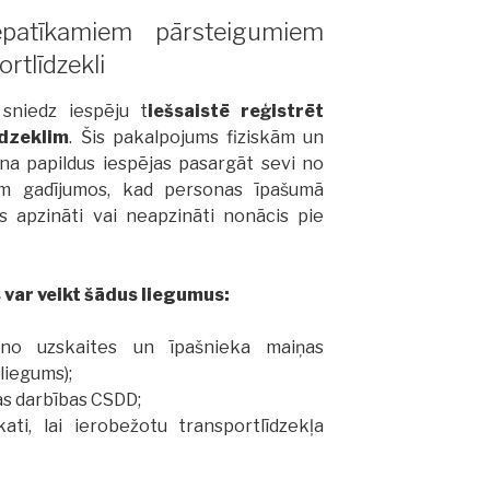
epatīkamiem pārsteigumiem
ortlīdzekli
sniedz iespēju t
iešsaistē reģistrēt
dzeklim
. Šis pakalpojums fiziskām un
na papildus iespējas pasargāt sevi no
m gadījumos, kad personas īpašumā
is apzināti vai neapzināti nonācis pie
 var veikt šādus liegumus:
 no uzskaites un īpašnieka maiņas
liegums);
jas darbības CSDD;
ati, lai ierobežotu transportlīdzekļa