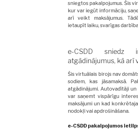
sniegtos pakalpojumus. Šis vir
kur var iegūt informāciju, sa
arī veikt maksājumus. Tādē
ietaupīt laiku, svarīgas darbīb
e-CSDD sniedz in
atgādinājumus, kā arī 
Šis virtuālais birojs nav domā
sodiem, kas jāsamaksā. Pak
atgādinājumi. Autovadītāji un 
var saņemt vispārīgu interes
maksājumi un kad konkrētajam
nodokļi vai apdrošināšana.
e-CSDD pakalpojumos ietilp