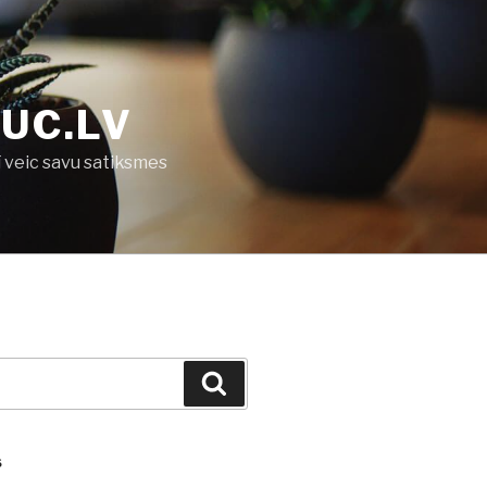
UC.LV
ī veic savu satiksmes
Search
S