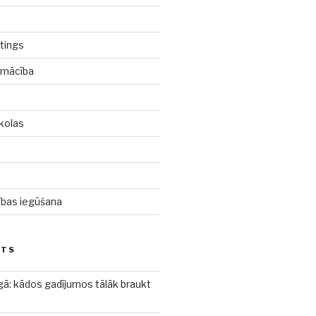
tings
pmācība
kolas
d
cības iegūšana
STS
gā: kādos gadījumos tālāk braukt