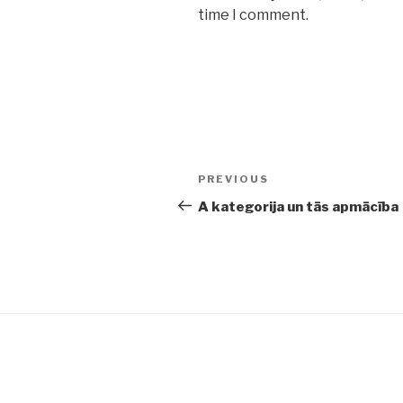
time I comment.
Post
PREVIOUS
Previous
navigation
Post
A kategorija un tās apmācība