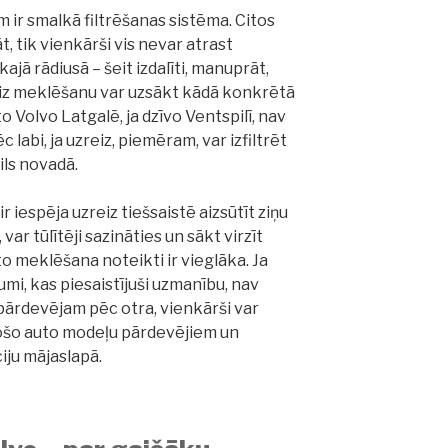
m ir smalkā filtrēšanas sistēma. Citos
, tik vienkārši vis nevar atrast
jā rādiusā – šeit izdalīti, manuprāt,
reiz meklēšanu var uzsākt kādā konkrētā
o Volvo Latgalē, ja dzīvo Ventspilī, nav
 labi, ja uzreiz, piemēram, var izfiltrēt
ils novadā.
ir iespēja uzreiz tiešsaistē aizsūtīt ziņu
ar tūlītēji sazināties un sākt virzīt
o meklēšana noteikti ir vieglāka. Ja
jumi, kas piesaistījuši uzmanību, nav
pārdevējam pēc otra, vienkārši var
jošo auto modeļu pārdevējiem un
iju mājaslapā.