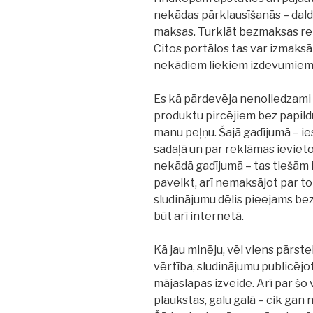
nekādas pārklausīšanās – dalde
maksas. Turklāt bezmaksas re
Citos portālos tas var izmaksā
nekādiem liekiem izdevumiem
Es kā pārdevēja nenoliedzami
produktu pircējiem bez papild
manu peļņu. Šajā gadījumā – i
sadaļā un par reklāmas ievie
nekādā gadījumā – tas tiešām i
paveikt, arī nemaksājot par to
sludinājumu dēlis pieejams be
būt arī internetā.
Kā jau minēju, vēl viens pārst
vērtība, sludinājumu publicējot
mājaslapas izveide. Arī par šo
plaukstas, galu galā – cik gan