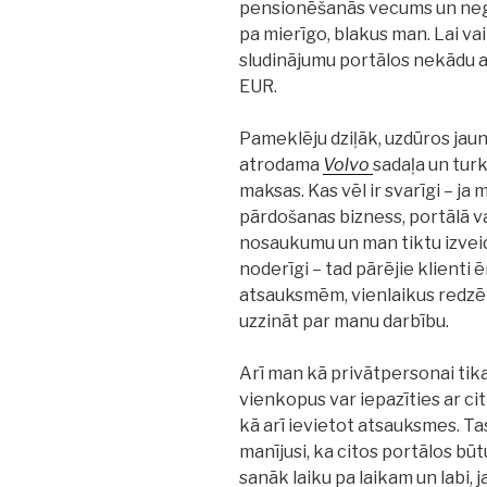
pensionēšanās vecums un negri
pa mierīgo, blakus man. Lai va
sludinājumu portālos nekādu a
EUR.
Pameklēju dziļāk, uzdūros jaun
atrodama
Volvo
sadaļa un turk
maksas. Kas vēl ir svarīgi – j
pārdošanas bizness, portālā 
nosaukumu un man tiktu izvei
noderīgi – tad pārējie klienti ē
atsauksmēm, vienlaikus redzē
uzzināt par manu darbību.
Arī man kā privātpersonai tika
vienkopus var iepazīties ar ci
kā arī ievietot atsauksmes. Ta
manījusi, ka citos portālos būt
sanāk laiku pa laikam un labi, 