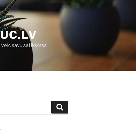
UC.LV
ī veic savu satiksmes
Search
S