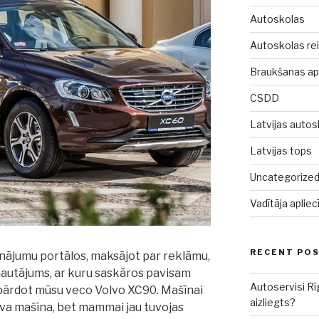
Autoskolas
Autoskolas rei
Braukšanas a
CSDD
Latvijas autos
Latvijas tops
Uncategorize
Vadītāja aplie
RECENT PO
nājumu portālos, maksājot par reklāmu,
 jautājums, ar kuru saskāros pavisam
Autoservisi Rī
pārdot mūsu veco Volvo XC90. Mašīnai
aizliegts?
ava mašīna, bet mammai jau tuvojas