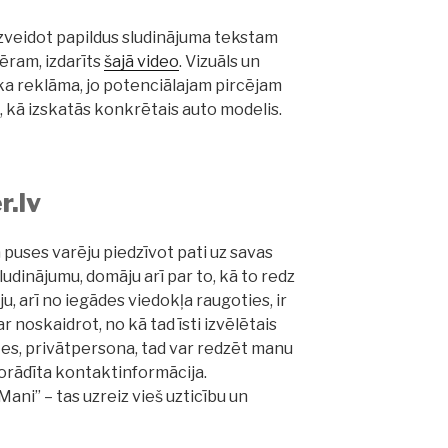
 izveidot papildus sludinājuma tekstam
mēram, izdarīts
šajā video
. Vizuāls un
āka reklāma, jo potenciālajam pircējam
, kā izskatās konkrētais auto modelis.
r.lv
puses varēju piedzīvot pati uz savas
sludinājumu, domāju arī par to, kā to redz
ju, arī no iegādes viedokļa raugoties, ir
var noskaidrot, no kā tad īsti izvēlētais
u es, privātpersona, tad var redzēt manu
orādīta kontaktinformācija.
ani” – tas uzreiz vieš uzticību un