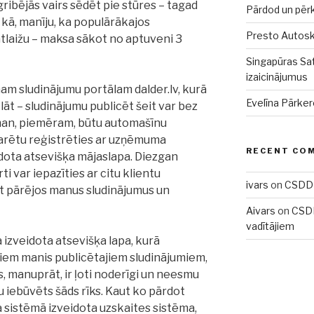
bējās vairs sēdēt pie stūres – tagad
Pārdod un pēr
i kā, manīju, ka populārākajos
Presto Autoskol
tlaižu – maksa sākot no aptuveni 3
Singapūras Sat
izaicinājumus
am sludinājumu portālam dalder.lv, kurā
Evelīna Pārker
lāt – sludinājumu publicēt šeit var bez
a man, piemēram, būtu automašīnu
varētu reģistrēties ar uzņēmuma
RECENT CO
dota atsevišķa mājaslapa. Diezgan
rti var iepazīties ar citu klientu
ivars
on
CSDD 
t pārējos manus sludinājumus un
Aivars
on
CSDD
vadītājiem
 izveidota atsevišķa lapa, kurā
tiem manis publicētajiem sludinājumiem,
s, manuprāt, ir ļoti noderīgi un neesmu
u iebūvēts šāds rīks. Kaut ko pārdot
ja sistēmā izveidota uzskaites sistēma,