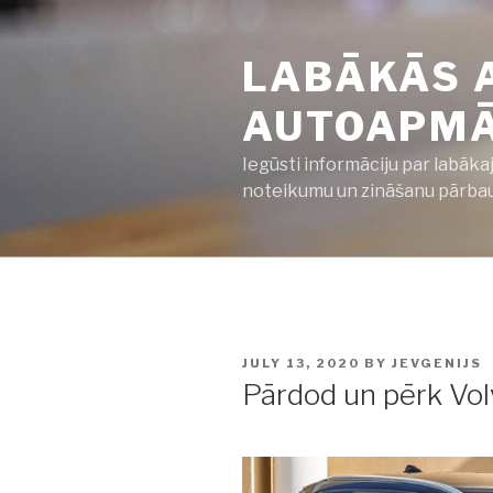
Skip
to
LABĀKĀS 
content
AUTOAPMĀC
Iegūsti informāciju par labāka
noteikumu un zināšanu pārbaud
POSTED
JULY 13, 2020
BY
JEVGENIJS
ON
Pārdod un pērk Vol