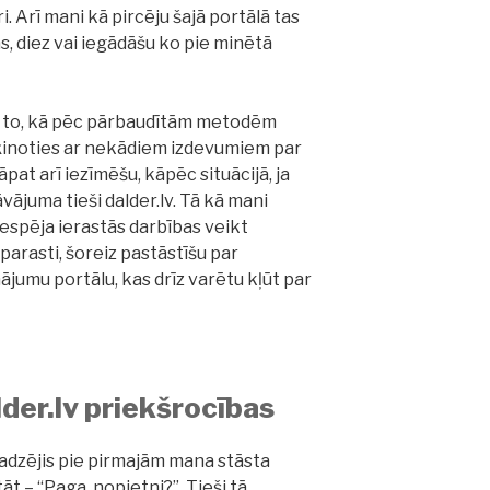
. Arī mani kā pircēju šajā portālā tas
s, diez vai iegādāšu ko pie minētā
ar to, kā pēc pārbaudītām metodēm
ķinoties ar nekādiem izdevumiem par
at arī iezīmēšu, kāpēc situācijā, ja
vājuma tieši dalder.lv. Tā kā mani
iespēja ierastās darbības veikt
parasti, šoreiz pastāstīšu par
jumu portālu, kas drīz varētu kļūt par
der.lv priekšrocības
jadzējis pie pirmajām mana stāsta
t – “Paga, nopietni?”. Tieši tā,