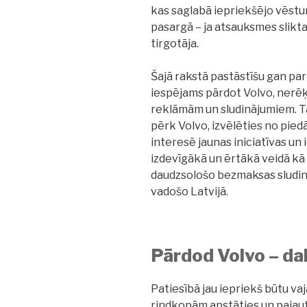
kas saglabā iepriekšējo vēsturi
pasargā – ja atsauksmes slikta
tirgotāja.
Šajā rakstā pastāstīšu gan p
iespējams pārdot Volvo, nerē
reklāmām un sludinājumiem. Tāp
pērk Volvo, izvēlēties no piedā
interesē jaunas iniciatīvas un 
izdevīgākā un ērtākā veidā kā 
daudzsološo bezmaksas sludinā
vadošo Latvijā.
Pārdod Volvo – dal
Patiesībā jau iepriekš būtu va
rindkopām apstāties un pajautā