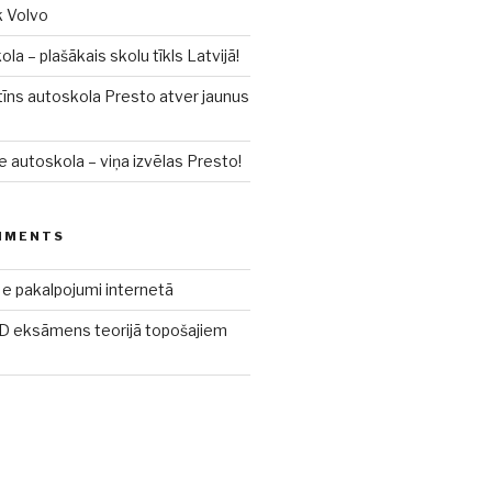
k Volvo
a – plašākais skolu tīkls Latvijā!
īns autoskola Presto atver jaunus
e autoskola – viņa izvēlas Presto!
MMENTS
e pakalpojumi internetā
 eksāmens teorijā topošajiem