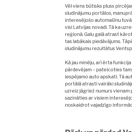
Vēl viens būtisks pluss pircēja
sludinājumu portālos, manuprāt
interesējošo automašīnu tuvāka
visi Latvijas novadi. Tā ka uz
reģionā. Galu galā atrast kārot
tas labākais piedāvājums. Tāpēc
sludinājumu rezultātus Ventsp
Kā jau minēju, arī ērta funkcija 
pārdevējam – pateicoties tam, v
iespējamo auto apskati. Tā aut
portālā atrasti vairāki sludinā
uzreiz jāgriež numurs vienam 
sazināties ar visiem interesē
noskaidrot vajadzīgo informāc