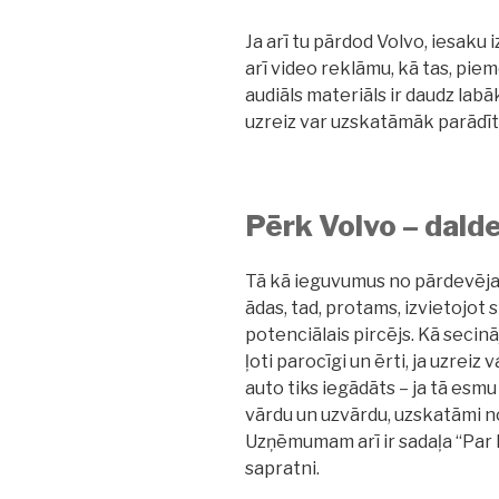
Ja arī tu pārdod Volvo, iesaku
arī video reklāmu, kā tas, pie
audiāls materiāls ir daudz lab
uzreiz var uzskatāmāk parādīt
Pērk Volvo – dalde
Tā kā ieguvumus no pārdevēja 
ādas, tad, protams, izvietojot 
potenciālais pircējs. Kā secinā
ļoti parocīgi un ērti, ja uzreiz 
auto tiks iegādāts – ja tā esm
vārdu un uzvārdu, uzskatāmi n
Uzņēmumam arī ir sadaļa “Par M
sapratni.