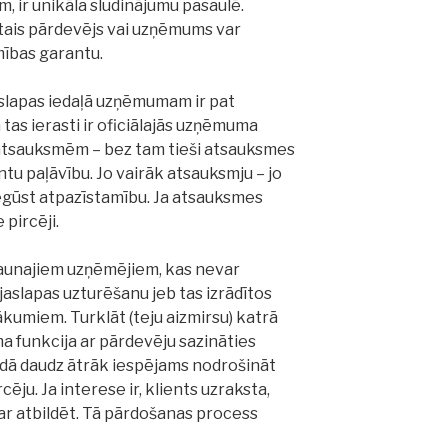
 ir unikāla sludinājumu pasaulē.
ātais pārdevējs vai uzņēmums var
mības garantu.
aslapas iedaļā uzņēmumam ir pat
 tas ierasti ir oficiālajās uzņēmuma
a atsauksmēm – bez tam tieši atsauksmes
entu paļāvību. Jo vairāk atsauksmju – jo
egūst atpazīstamību. Ja atsauksmes
 pircēji.
 jaunajiem uzņēmējiem, kas nevar
aslapas uzturēšanu jeb tas izrādītos
kumiem. Turklāt (teju aizmirsu) katrā
a funkcija ar pārdevēju sazināties
veidā daudz ātrāk iespējams nodrošināt
ēju. Ja interese ir, klients uzraksta,
r atbildēt. Tā pārdošanas process