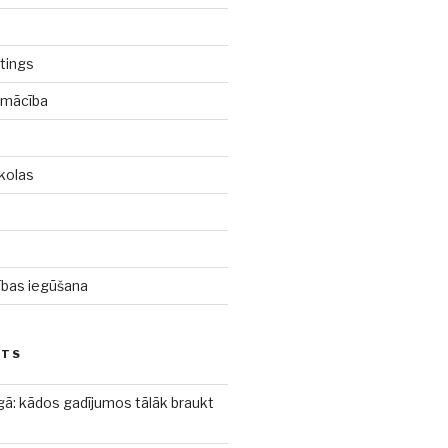
tings
pmācība
kolas
d
cības iegūšana
STS
gā: kādos gadījumos tālāk braukt