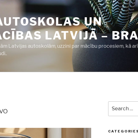
AUTOSKOLAS UN
ĪBAS LATVIJĀ – BRA
jām Latvijas autoskolām, uzzini par mācību procesiem, kā ar
i..
Search
vo
for:
CATEGORIE