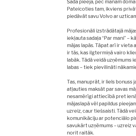
Šāda pieeja, pēc manām domām,
Pateicoties tam, ikviens priv
piedāvāt savu Volvo ar uztica
Profesionāli izstrādātajā māj
iekļauta sadaļa “Par mani” – kā
mājas lapās. Tāpat arī ir viet
ir tās, kas ilgtermiņā vairo kli
labāk. Tādā veidā uzņēmums i
labas – tiek pievilināti nākamie
Tas, manuprāt, ir liels bonuss
atļauties maksāt par savas māj
nesamērīgi attiecībā pret ienā
mājaslapā vēl papildus pieejam
uzreiz, caur tiešsaisti. Tādā 
komunikāciju ar potenciālo pirc
savukārt uzņēmums – uzreiz va
norit raitāk.