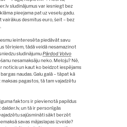
r.lv sludinājumus var iesniegt bez
klāma pieejama pat uz veselu gadu.
t vairākus desmitus euro, šeit – bez
.
 esmu ieinteresēta piedāvāt savu
us tēriņiem, tādā veidā nesamazinot
esniedzu sludinājumu
Pārdod Volvo
tošanu nesamaksāju neko. Meloju? Nē,
r noticis un kaut ko beidzot iespējams
 bargas naudas. Galu galā – tāpat kā
z maksas pagastos, tā tam vajadzētu
eiguma faktors ir pievienotā papildus
 dalder.lv, un tā ir personīgās
 vajadzētu sajūsmināti sākt berzēt
 nemaksā savas mājaslapas izveide?