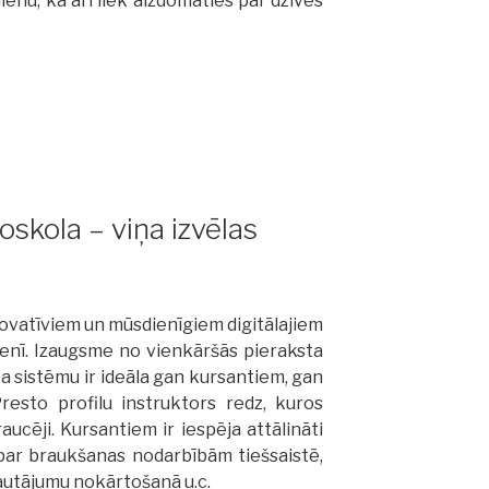
enu, kā arī liek aizdomāties par dzīves
oskola – viņa izvēlas
s”
novatīviem un mūsdienīgiem digitālajiem
menī. Izaugsme no vienkāršās pieraksta
a sistēmu ir ideāla gan kursantiem, gan
resto profilu instruktors redz, kuros
raucēji. Kursantiem ir iespēja attālināti
par braukšanas nodarbībām tiešsaistē,
jautājumu nokārtošanā u.c.