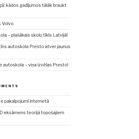
gā: kādos gadījumos tālāk braukt
k Volvo
a – plašākais skolu tīkls Latvijā!
īns autoskola Presto atver jaunus
e autoskola – viņa izvēlas Presto!
MMENTS
e pakalpojumi internetā
 eksāmens teorijā topošajiem