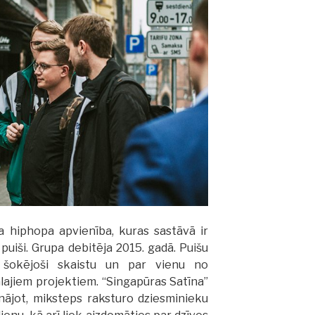
a hiphopa apvienība, kuras sastāvā ir
i puiši. Grupa debitēja 2015. gadā. Puišu
 šokējoši skaistu un par vienu no
lajiem projektiem. “Singapūras Satīna”
ājot, miksteps raksturo dziesminieku