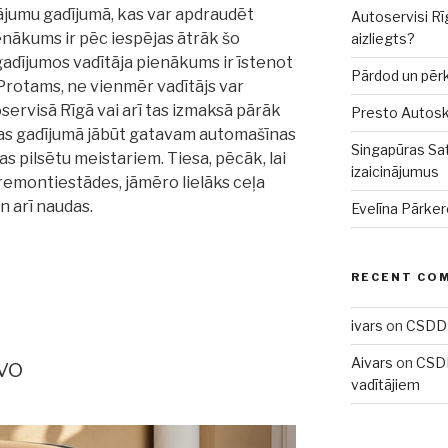
ājumu gadījumā, kas var apdraudēt
Autoservisi Rī
enākums ir pēc iespējas ātrāk šo
aizliegts?
adījumos vadītāja pienākums ir īstenot
Pārdod un pēr
Protams, ne vienmēr vadītājs var
ervisā Rīgā vai arī tas izmaksā pārāk
Presto Autoskol
ības gadījumā jābūt gatavam automašīnas
Singapūras Sat
jas pilsētu meistariem. Tiesa, pēcāk, lai
izaicinājumus
emontiestādes, jāmēro lielāks ceļa
un arī naudas.
Evelīna Pārker
RECENT CO
ivars
on
CSDD 
vo
Aivars
on
CSDD
vadītājiem