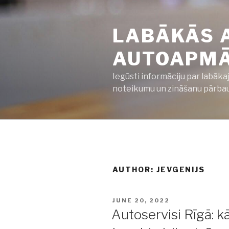
Skip
to
LABĀKĀS 
content
AUTOAPMĀC
Iegūsti informāciju par labāka
noteikumu un zināšanu pārbaud
AUTHOR:
JEVGENIJS
POSTED
JUNE 20, 2022
ON
Autoservisi Rīgā: k