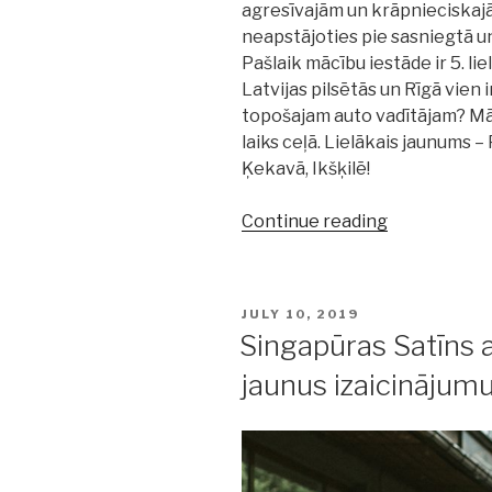
agresīvajām un krāpnieciskaj
neapstājoties pie sasniegtā un
Pašlaik mācību iestāde ir 5. li
Latvijas pilsētās un Rīgā vien i
topošajam auto vadītājam? M
laiks ceļā. Lielākais jaunums 
Ķekavā, Ikšķilē!
Continue reading
“Presto
Autoskola
–
plašākais
POSTED
JULY 10, 2019
skolu
ON
Singapūras Satīns 
tīkls
jaunus izaicinājum
Latvijā!”