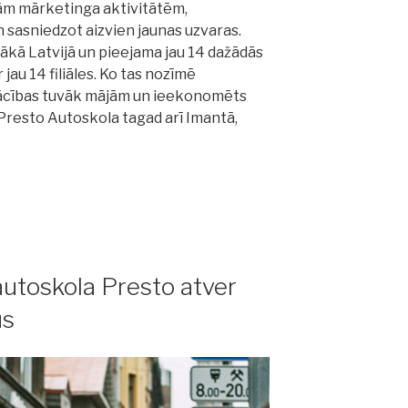
ām mārketinga aktivitātēm,
 sasniedzot aizvien jaunas uzvaras.
elākā Latvijā un pieejama jau 14 dažādās
r jau 14 filiāles. Ko tas nozīmē
ācības tuvāk mājām un ieekonomēts
– Presto Autoskola tagad arī Imantā,
autoskola Presto atver
us