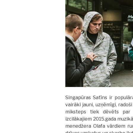
Singapūras Satīns ir populār
vairāki jauni, uzņēmīgi, radoš
miksteps tiek dēvēts par
izcilākajiem 2015.gada muzikā
menedžera Olafa vārdiem run