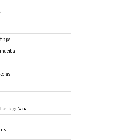
S
tings
pmācība
kolas
d
cības iegūšana
STS