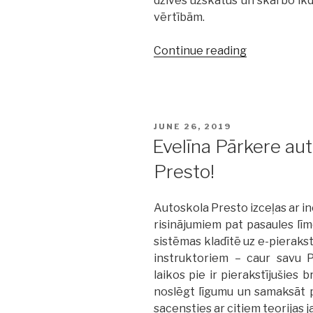
dzīves uzskatus un skarbo ikdi
vērtībām.
Continue reading
“Singapūras
Satīns
autoskola
Presto
atver
POSTED
JUNE 26, 2019
jaunus
ON
Evelīna Pārkere aut
izaicinājumu
Presto!
Autoskola Presto izceļas ar i
risinājumiem pat pasaules lī
sistēmas kladītē uz e-pierakst
instruktoriem – caur savu P
laikos pie ir pierakstījušies b
noslēgt līgumu un samaksāt 
sacensties ar citiem teorijas 