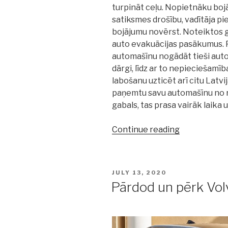
turpināt ceļu. Nopietnāku boj
satiksmes drošību, vadītāja pi
bojājumu novērst. Noteiktos g
auto evakuācijas pasākumus. 
automašīnu nogādāt tieši autos
dārgi, līdz ar to nepieciešam
labošanu uzticēt arī citu Latvi
paņemtu savu automašīnu no r
gabals, tas prasa vairāk laika 
Continue reading
“Autoservisi
Rīgā:
kādos
gadījumos
POSTED
JULY 13, 2020
tālāk
ON
Pārdod un pērk Vol
braukt
aizliegts?”