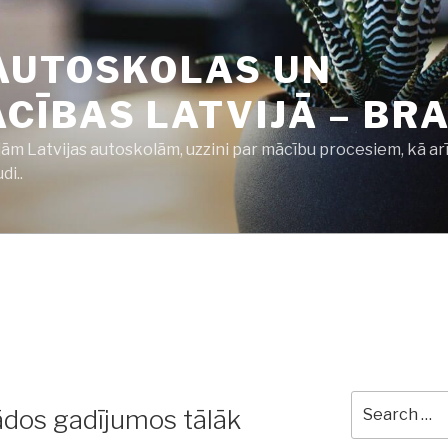
AUTOSKOLAS UN
ĪBAS LATVIJĀ – BRA
jām Latvijas autoskolām, uzzini par mācību procesiem, kā ar
i..
Search
ādos gadījumos tālāk
for: