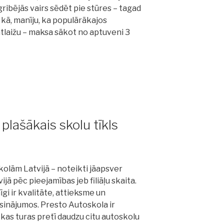
bējās vairs sēdēt pie stūres – tagad
i kā, manīju, ka populārākajos
tlaižu – maksa sākot no aptuveni 3
plašākais skolu tīkls
kolām Latvijā – noteikti jāapsver
ijā pēc pieejamības jeb filiāļu skaita.
gi ir kvalitāte, attieksme un
isinājumos. Presto Autoskola ir
kas turas pretī daudzu citu autoskolu