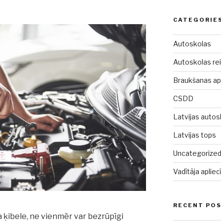
CATEGORIE
Autoskolas
Autoskolas rei
Braukšanas a
CSDD
Latvijas autos
Latvijas tops
Uncategorize
Vadītāja aplie
RECENT PO
 ķibele, ne vienmēr var bezrūpīgi