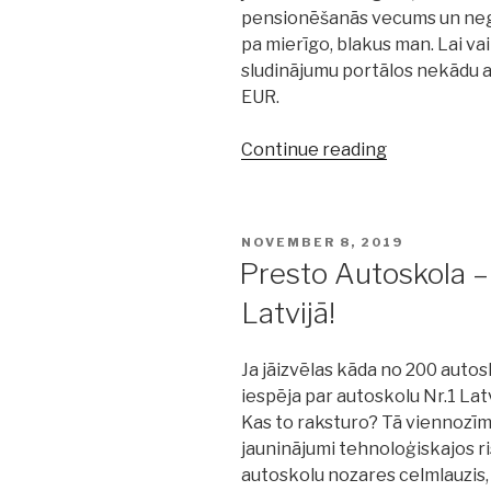
pensionēšanās vecums un negri
pa mierīgo, blakus man. Lai va
sludinājumu portālos nekādu a
EUR.
Continue reading
“Pārdod
un
pērk
Volvo”
POSTED
NOVEMBER 8, 2019
ON
Presto Autoskola – 
Latvijā!
Ja jāizvēlas kāda no 200 autos
iespēja par autoskolu Nr.1 Latv
Kas to raksturo? Tā viennozīmī
jauninājumi tehnoloģiskajos r
autoskolu nozares celmlauzis, 