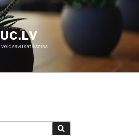
UC.LV
ī veic savu satiksmes
Search