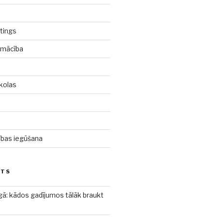
tings
pmācība
kolas
d
cības iegūšana
STS
gā: kādos gadījumos tālāk braukt