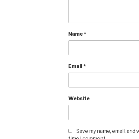
Name
*
Email
*
Website
Save my name, email, and w
time I comment.