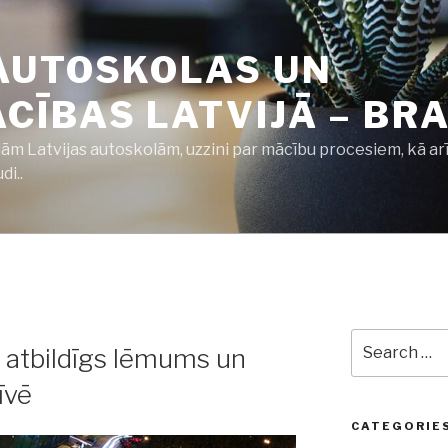
AUTOSKOLAS UN
ĪBAS LATVIJĀ – BRA
jām Latvijas autoskolām, uzzini par mācību procesiem, kā ar
i..
Search
r atbildīgs lēmums un
for:
īvē
CATEGORIE