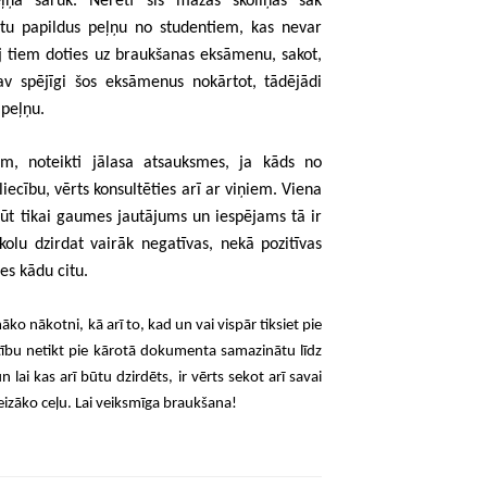
ņa sarūk. Nereti šīs mazās skoliņas sāk
ūtu papildus peļņu no studentiem, kas nevar
 tiem doties uz braukšanas eksāmenu, sakot,
v spējīgi šos eksāmenus nokārtot, tādējādi
 peļņu.
ām, noteikti jālasa atsauksmes, ja kāds no
iecību, vērts konsultēties arī ar viņiem. Viena
t tikai gaumes jautājums un iespējams tā ir
lu dzirdat vairāk negatīvas, nekā pozitīvas
ies kādu citu.
o nākotni, kā arī to, kad un vai vispār tiksiet pie
ūtību netikt pie kārotā dokumenta samazinātu līdz
lai kas arī būtu dzirdēts, ir vērts sekot arī savai
eizāko ceļu. Lai veiksmīga braukšana!