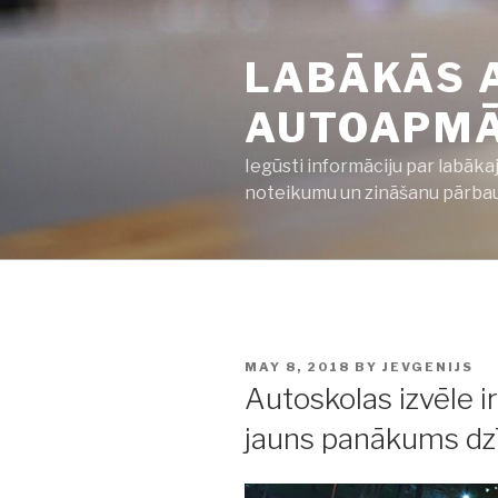
Skip
to
LABĀKĀS 
content
AUTOAPMĀC
Iegūsti informāciju par labāka
noteikumu un zināšanu pārbaud
POSTED
MAY 8, 2018
BY
JEVGENIJS
ON
Autoskolas izvēle i
jauns panākums dz