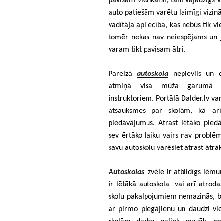
pavisam vienkārši, tam vajadzīgs v
auto patiešām varētu laimīgi vizinā
vadītāja apliecība, kas nebūs tik v
tomēr nekas nav neiespējams un ja
varam tikt pavisam ātri.
Pareizā
autoskola
nepievils un d
atmiņā visa mūža garumā pat
instruktoriem.
Portālā Dalder.lv va
atsauksmes par skolām, kā arī
piedāvājumus. Atrast lētāko piedā
sev ērtāko laiku vairs nav problēma
savu autoskolu varēsiet atrast ātrā
Autoskolas
izvēle ir atbildīgs lēmu
ir lētākā autoskola vai arī atrod
skolu pakalpojumiem nemazinās, be
ar pirmo piegājienu un daudzi vie