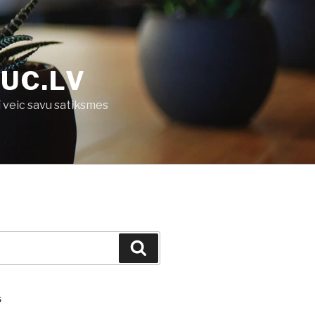
UC.LV
ī veic savu satiksmes
Search
S