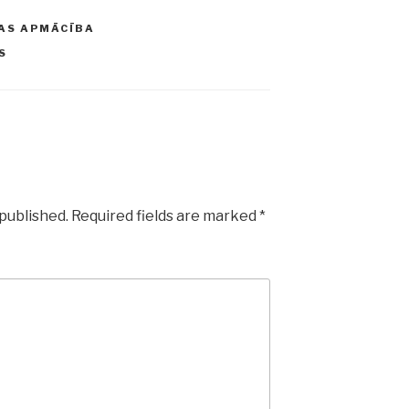
AS APMĀCĪBA
S
 published.
Required fields are marked
*