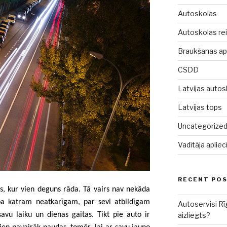
Autoskolas
Autoskolas rei
Braukšanas a
CSDD
Latvijas autos
Latvijas tops
Uncategorize
Vadītāja aplie
RECENT PO
es, kur vien deguns rāda. Tā vairs nav nekāda
ība katram neatkarīgam, par sevi atbildīgam
Autoservisi Rī
savu laiku un dienas gaitas. Tikt pie auto ir
aizliegts?