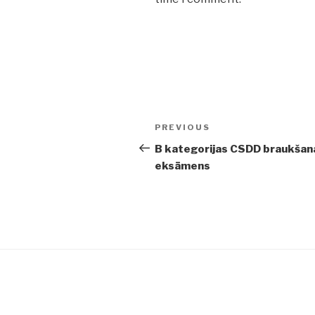
Post
PREVIOUS
Previous
navigation
Post
B kategorijas CSDD braukšan
eksāmens