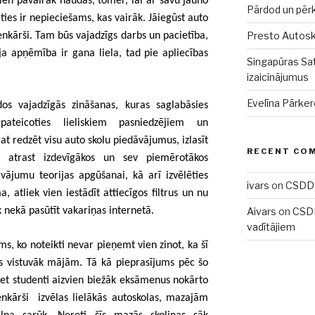
ien pavairāk naudas, tomēr, lai ar savu jauno
Pārdod un pēr
ties ir nepieciešams, kas vairāk. Jāiegūst auto
Presto Autoskol
ienkārši. Tam būs vajadzīgs darbs un pacietība,
 apņēmība ir gana liela, tad pie apliecības
Singapūras Sat
izaicinājumus
Evelīna Pārker
os vajadzīgās zināšanas, kuras saglabāsies
eicoties lieliskiem pasniedzējiem un
rat redzēt visu auto skolu piedāvājumus, izlasīt
RECENT CO
 atrast izdevīgākos un sev piemērotākos
vājumu teorijas apgūšanai, kā arī izvēlēties
ivars
on
CSDD 
, atliek vien iestādīt attiecīgos filtrus un nu
k nekā pasūtīt vakariņas internetā.
Aivars
on
CSDD
vadītājiem
ms, ko noteikti nevar pieņemt vien zinot, ka šī
as vistuvāk mājām. Tā kā pieprasījums pēc šo
t studenti aizvien biežāk eksāmenus nokārto
nkārši izvēlas lielākās autoskolas, mazajām