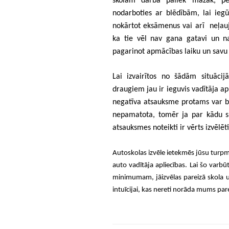
skolām darba paliek mazāk, peļ
nodarboties ar blēdībām, lai ieg
nokārtot eksāmenus vai arī neļauj
ka tie vēl nav gana gatavi un na
pagarinot apmācības laiku un savu
Lai izvairītos no šādām situācij
draugiem jau ir ieguvis vadītāja apl
negatīva atsauksme protams var bū
nepamatota, tomēr ja par kādu sko
atsauksmes noteikti ir vērts izvēlēt
Autoskolas izvēle ietekmēs jūsu turpmāk
auto vadītāja apliecības. Lai šo varb
minimumam, jāizvēlas pareizā skola un 
intuīcijai, kas nereti norāda mums par