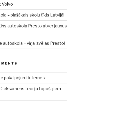
k Volvo
a – plašākais skolu tīkls Latvijā!
īns autoskola Presto atver jaunus
e autoskola – viņa izvēlas Presto!
MMENTS
e pakalpojumi internetā
 eksāmens teorijā topošajiem