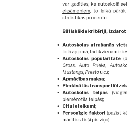
var gadīties, ka autoskolā se
eksāmeniem
, to laikā pārāk
statistikas procentu.
Būtiskākie kritēriji, izdarot
Autoskolas atrašanās viet
lielā apjomā, tad ikvienam ir i
Autoskolas popularitāte
(b
Gross, Auto Prieks
,
Autosko
Mustangs, Presto
u.c.);
Apmācības maksa
;
Piedāvātās transportlīdzek
Autoskolas telpas
(vieg
piemērotās telpās);
Citu ieteikumi
;
Personīgie faktori
(pazīst k
mācīties tieši pie viņa).