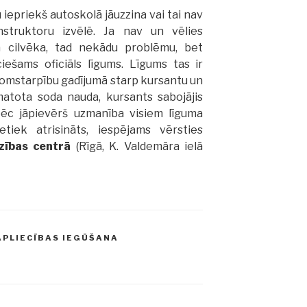
 iepriekš autoskolā jāuzzina vai tai nav
struktoru izvēlē. Ja nav un vēlies
 cilvēka, tad nekādu problēmu, bet
ciešams oficiāls līgums. Līgums tas ir
domstarpību gadījumā starp kursantu un
matota soda nauda, kursants sabojājis
āpēc jāpievērš uzmanība visiem līguma
etiek atrisināts, iespējams vērsties
zības centrā
(Rīgā, K. Valdemāra ielā
APLIECĪBAS IEGŪŠANA