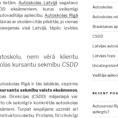
m lietām.
Autoskolas Latvijā
sagatavo
Autoskolas
DD
eksāmeniem, kurus veiksmīgi
utovadītāja apliecību.
Autoskolas Rīgā
Autoskolas rei
ķiras ar skolām citās pilsētās, jo vienas
Braukšanas a
pieejamas visā Latvijā, tāpēc izvēles
.
CSDD
Latvijas autos
utoskolu, ņem vērā klientu
Latvijas tops
olas kursantu sekmību
CSDD
Uncategorize
Vadītāja aplie
utoskolas Rīgā ir tās labākās, vispirms
 kursantu sekmību valsts eksāmenos
,
RECENT PO
bas Direkcijas (
CSDD
) mājaslapā var
 to cik sekmīgi ir konkrētās autoskolas
Autoservisi Rī
sāmeni. Turpat iespējams uzzināt arī
aizliegts?
nstruktoru darbu. Protams, tīri cilvēcīgi