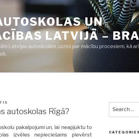
AUTOSKOLAS UN
ĪBAS LATVIJĀ – BRA
jām Latvijas autoskolām, uzzini par mācību procesiem, kā ar
i..
TIS
Search
ās autoskolas Rīgā?
for:
skolu pakalpojumi un, lai neapjuktu to
CATEGORIE
olas izvēles nepieciešams pievērst