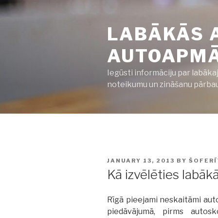
Skip
to
LABĀKĀS 
content
AUTOAPMĀC
Iegūsti informāciju par labāka
noteikumu un zināšanu pārbaud
POSTED
JANUARY 13, 2013
BY
ŠOFERĪ
ON
Kā izvēlēties labāk
Rīgā pieejami neskaitāmi auto
piedāvājumā, pirms autosk