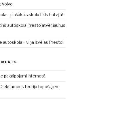
k Volvo
a – plašākais skolu tīkls Latvijā!
īns autoskola Presto atver jaunus
e autoskola – viņa izvēlas Presto!
MMENTS
e pakalpojumi internetā
 eksāmens teorijā topošajiem