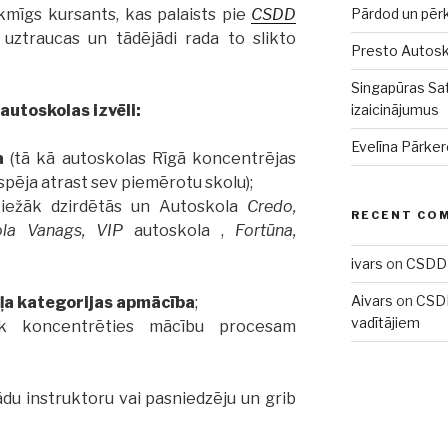
kmīgs kursants, kas palaists pie
CSDD
Pārdod un pēr
 uztraucas un tādējādi rada to slikto
Presto Autoskol
Singapūras Sat
 autoskolas izvēli:
izaicinājumus
Evelīna Pārker
a
(tā kā autoskolas Rīgā koncentrējas
espēja atrast sev piemērotu skolu);
iežāk dzirdētās un Autoskola
Credo,
RECENT CO
la Vanags, VIP
autoskola ,
Fortūna,
ivars
on
CSDD 
Aivars
on
CSDD
ļa kategorijas apmācība
;
vadītājiem
lāk koncentrēties mācību procesam
ādu instruktoru vai pasniedzēju un grib