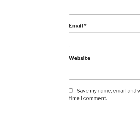
Email
*
Website
Save my name, email, and w
time I comment.