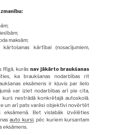
uzmanību:
bām;
iesībām;
oda maksām;
ārtošanas kārtībai (nosacījumiem,
s Rīgā, kurās
nav jākārto braukšanas
īties, ka braukšanas nodarbības rit
aukšanas eksāmens ir kļuvis par lielo
umā var iziet nodarbības arī pie cita,
a, kurš nestrādā konkrētajā autoskolā.
e un arī pats varēsi objektīvi novērtēt
 eksāmenā. Bet vislabāk izvēlēties
šanas
auto kursi
, pēc kuriem kursantam
s eksāmens.