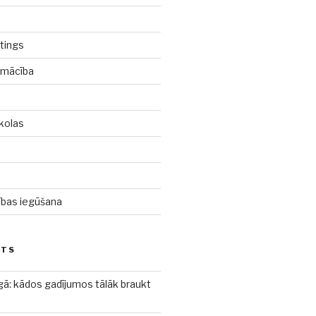
tings
pmācība
kolas
d
cības iegūšana
STS
gā: kādos gadījumos tālāk braukt