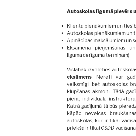
Autoskolas līgumā pievērs 
Klienta pienākumiem un tiesī
Autoskolas pienākumiem un t
Apmācības maksājumiem un s
Eksāmena pieņemšanas un k
līguma derīguma termiņam)
Vislabāk izvēlēties autoskola
eksāmens
. Nereti var gad
veiksmīgi, bet autoskolas br
klupšanas akmeni. Tādā gadīj
piem., individuāla instruktor
Katrā gadījumā tā būs pieredz
kāpēc neveicas braukšanas
autoskolas, kur ir tikai vadī
priekšā ir tikai
CSDD
vadīšana