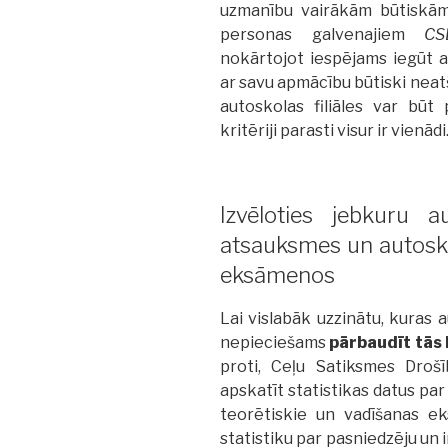
uzmanību vairākām būtiskā
personas galvenajiem
CS
nokārtojot iespējams iegūt a
ar savu apmācību būtiski neatš
autoskolas filiāles var būt 
kritēriji parasti visur ir vienādi
Izvēloties jebkuru a
atsauksmes un autosk
eksāmenos
Lai vislabāk uzzinātu, kuras a
nepieciešams
pārbaudīt tās
proti, Ceļu Satiksmes Drošī
apskatīt statistikas datus par
teorētiskie un vadīšanas ek
statistiku par pasniedzēju un i