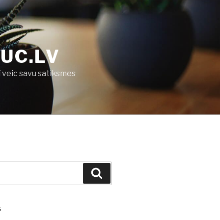
UC.LV
ī veic savu satiksmes
Search
S