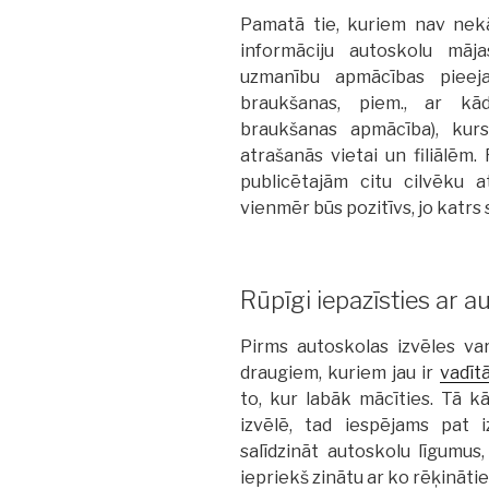
Pamatā tie, kuriem nav nek
informāciju autoskolu māja
uzmanību apmācības pieeja
braukšanas, piem., ar kād
braukšanas apmācība), kur
atrašanās vietai un filiālēm.
publicētajām citu cilvēku 
vienmēr būs pozitīvs, jo katrs
Rūpīgi iepazīsties ar a
Pirms autoskolas izvēles v
draugiem, kuriem jau ir
vadītā
to, kur labāk mācīties. Tā k
izvēlē, tad iespējams pat 
salīdzināt autoskolu līgumus,
iepriekš zinātu ar ko rēķinātie