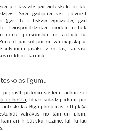
āda priekšstata par autoskolu, meklē
slapās. Šajā gadījumā var pievērst
i (gan teorētiskajā apmācībā, gan
u transportlīdzekļa modeli notiek
su cenai, personālam un autoskolas
 Runājot par solījumiem vai mājaslapās
atsauksmēm jāsaka vien tas, ka viss
 sevi reklamē kā māk.
utoskolas līgumu!
ar paprasīt padomu saviem radiem vai
ja apliecība
, lai viņi sniedz padomu par
ā autoskolas Rīgā pieejamas ļoti plašā
izstaigāt vairākas no tām un, piem.,
 kam arī ir būtiska nozīme, lai Tu jau
s.