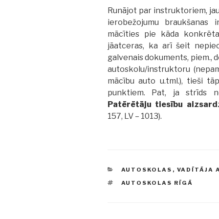
Runājot par instruktoriem, jau
ierobežojumu braukšanas in
mācīties pie kāda konkrēta
jāatceras, ka arī šeit nepie
galvenais dokuments, piem., 
autoskolu/instruktoru (nepa
mācību auto u.tml.), tieši t
punktiem. Pat, ja strīds n
Patērētāju tiesību aizsard
157, LV – 1013).
CATEGORIES
AUTOSKOLAS
,
VADĪTĀJA 
TAGS
AUTOSKOLAS RĪGĀ