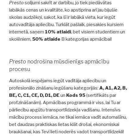
Presto
solījumi sakrīt ar darbību, jo tiek piedāvātas
labākās cenas un kvalitāte, ko apstiprina arī jau bijušie
skolas audzēkņi, sakot, ka šī ir labākā vieta, kur iegūt
autovadītāja apliecību. Turklāt pašlaik, piesakies kursiem
internetā, saņem
10% atlaidi
, bet visiem studentiem un
skolēniem,
50% atlaide
B kategorijas apmācībai!
Presto
nodrošina mūsdienīgs apmācību
procesu
Autoskolā iespējams iegūt vadītāja apliecību un
profesionālo zināšanu iegūšanu kategorijās:
A, A1, A2, B,
BE, C, C1, CE, D, D1, DE
un
Kods 95
(sertifikāts par
prof.zināšanām). Apmācības programmā ir viss, lai Tu ar
pārliecību apgūtu transportlīdzekļa vadīšanu. Intensīvs
mācību process iemāca, ne tikai iemāca vadīt automašīnu,
bet daudzas praktiskas lietas klāt drošai, ekonomiskai
braukšanai, kas Tevi lieti noderēs vadot transportlīdzekli!