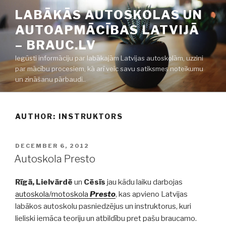
Skip
LABĀKĀS AUTOSKOLAS UN
to
AUTOAPMĀCĪBAS LATVIJĀ
content
– BRAUC.LV
Iegūsti informāciju par labākajām Latvijas autoskolām, uzzini
par mācību procesiem, kā arī veic savu satiksmes noteikumu
un zināšanu pārbaudi..
AUTHOR:
INSTRUKTORS
POSTED
DECEMBER 6, 2012
ON
Autoskola Presto
Rīgā, Lielvārdē
un
Cēsīs
jau kādu laiku darbojas
autoskola/motoskola
Presto
, kas apvieno Latvijas
labākos autoskolu pasniedzējus un instruktorus, kuri
lieliski iemāca teoriju un atbildību pret pašu braucamo.