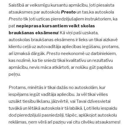
Saistībā ar veiksmīgu kursantu apmācību, ļoti piesaista
atsauksmes par autoskolu
Presto
un tas,ka autoskola
Presto
tik ļoti uzticas pieredzējušajiem instruktoriem, ka
pat
nepieprasa kursantiem veikt skolas
braukšanas eksāmenu
! Kā viņi paši uzskata,
autoskolas braukšanas eksāmens ir lieks un tikai aizkavē
klientu ceļā uz autovadītāja apliecības iegūšanu, protams,
arī izmaksā dārgāk.
Presto
neekonomē uz darbiniekiem,
kas nozīmē, ka tie sniedz tikai kvalitatīvu un rezultatīvu
apmācību, nevis māca atkārtoti, ar nolūku gūt papildus
peļņu.
Protams, minētās ir tikai dažās no autoskolām, kur
iespējams iegūt vadītāja apliecību. Ja vēl tikai vēlies
uzsākt tiesību likšanu, jāizvērtē, vai Tavai dzīvesvietai
tuvākā un lētākā autoskola ir tā labākā. Ļoti lielu iespaidu
dod pieredzējuši pasniedzēji, tāpēc, aplūkojot autoskolu
reklāmas, ņem vērā arī paziņu vai citu cilvēku atsauksmes!