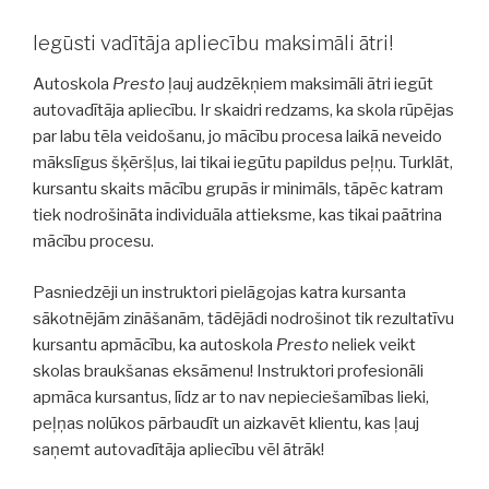
Iegūsti vadītāja apliecību maksimāli ātri!
Autoskola
Presto
ļauj audzēkņiem maksimāli ātri iegūt
autovadītāja apliecību. Ir skaidri redzams, ka skola rūpējas
par labu tēla veidošanu, jo mācību procesa laikā neveido
mākslīgus šķēršļus, lai tikai iegūtu papildus peļņu. Turklāt,
kursantu skaits mācību grupās ir minimāls, tāpēc katram
tiek nodrošināta individuāla attieksme, kas tikai paātrina
mācību procesu.
Pasniedzēji un instruktori pielāgojas katra kursanta
sākotnējām zināšanām, tādējādi nodrošinot tik rezultatīvu
kursantu apmācību, ka autoskola
Presto
neliek veikt
skolas braukšanas eksāmenu! Instruktori profesionāli
apmāca kursantus, līdz ar to nav nepieciešamības lieki,
peļņas nolūkos pārbaudīt un aizkavēt klientu, kas ļauj
saņemt autovadītāja apliecību vēl ātrāk!