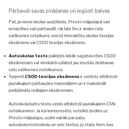
Pārbaudi savas zināšanas un iegūsti balvas
Pat, ja neesi skolas audzēknis,
Presto
mājaslapā vari
iemācīties vari pārbaudīt, cik labi Tev ir zinām ceļu
satiksmes noteikumi, veicot interaktīvu skolas teorijas
eksāmenu vai CSDD teorijas eksāmenu.
Autoskolas tests
palīdzēs labāk sagatavoties CSDD
eksāmenam vai vienkārši uzlabot jau esošās zināšanas
ceļu satiksmes noteikumos.
Turpretī
CSDD teorijas eksāmens
ir veidots atbilstoši
jaunākajiem pārbaudes materiāliem un ir maksimāli
pielīdzināts reālajam eksāmenam.
Autoskola katru testu veido atbilstoši jaunākajiem CSN
noteikumiem. Ja esi ieinteresēts, noteikti dodies uz
Presto
mājaslapu, uzzini vairāk par pašu
autoskolu/motoskolu un veic testus, jo starp tiem, kas