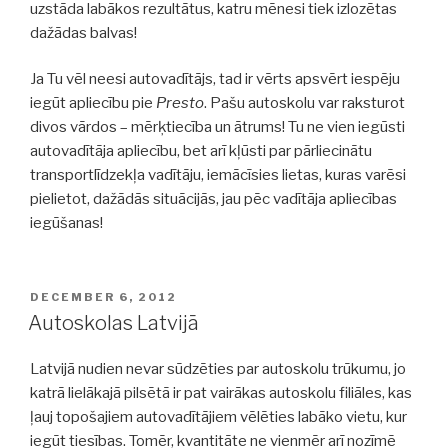
uzstāda labākos rezultātus, katru mēnesi tiek izlozētas
dažādas balvas!
Ja Tu vēl neesi autovadītājs, tad ir vērts apsvērt iespēju
iegūt apliecību pie
Presto
. Pašu autoskolu var raksturot
divos vārdos – mērķtiecība un ātrums! Tu ne vien iegūsti
autovadītāja apliecību, bet arī kļūsti par pārliecinātu
transportlīdzekļa vadītāju, iemācīsies lietas, kuras varēsi
pielietot, dažādās situācijās, jau pēc vadītāja apliecības
iegūšanas!
POSTED
DECEMBER 6, 2012
ON
Autoskolas Latvijā
Latvijā nudien nevar sūdzēties par autoskolu trūkumu, jo
katrā lielākajā pilsētā ir pat vairākas autoskolu filiāles, kas
ļauj topošajiem autovadītājiem vēlēties labāko vietu, kur
iegūt tiesības. Tomēr, kvantitāte ne vienmēr arī nozīmē