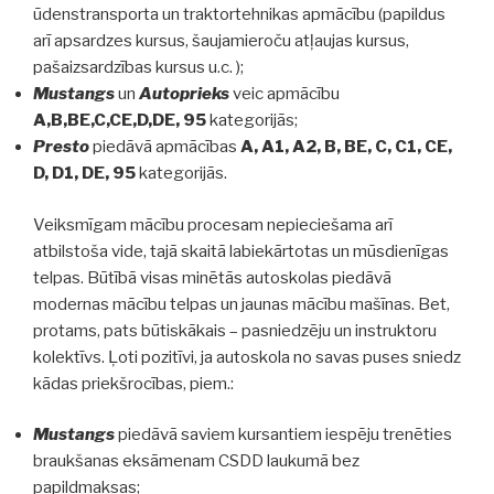
ūdenstransporta un traktortehnikas apmācību (papildus
arī apsardzes kursus, šaujamieroču atļaujas kursus,
pašaizsardzības kursus u.c. );
Mustangs
un
Autoprieks
veic apmācību
A,B,BE,C,CE,D,DE, 95
kategorijās;
Presto
piedāvā apmācības
A, A1, A2, B, BE, C, C1, CE,
D, D1, DE, 95
kategorijās.
Veiksmīgam mācību procesam nepieciešama arī
atbilstoša vide, tajā skaitā labiekārtotas un mūsdienīgas
telpas. Būtībā visas minētās autoskolas piedāvā
modernas mācību telpas un jaunas mācību mašīnas. Bet,
protams, pats būtiskākais – pasniedzēju un instruktoru
kolektīvs. Ļoti pozitīvi, ja autoskola no savas puses sniedz
kādas priekšrocības, piem.:
Mustangs
piedāvā saviem kursantiem iespēju trenēties
braukšanas eksāmenam CSDD laukumā bez
papildmaksas;