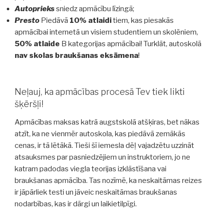
Autoprieks
sniedz apmācību līzingā;
Presto
Piedāvā
10% atlaidi
tiem, kas piesakās
apmācībai internetā un visiem studentiem un skolēniem,
50% atlaide
B kategorijas apmācībai! Turklāt, autoskolā
nav skolas braukšanas eksāmena
!
Neļauj, ka apmācības procesā Tev tiek likti
šķēršļi!
Apmācības maksas katrā augstskolā atšķiras, bet nākas
atzīt, ka ne vienmēr autoskola, kas piedāvā zemākās
cenas, ir tā lētākā. Tieši šī iemesla dēļ vajadzētu uzzināt
atsauksmes par pasniedzējiem un instruktoriem, jo ne
katram padodas viegla teorijas izklāstīšana vai
braukšanas apmācība. Tas nozīmē, ka neskaitāmas reizes
ir jāpārliek testi un jāveic neskaitāmas braukšanas
nodarbības, kas ir dārgi un laikietilpīgi.