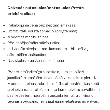
Galvenās autoskolas/motoskolas
Presto
priekšrocības:
Pakalpojuma cena bez slēptām izmaksās;
Uz rezultātu vērsta apmācību programma;
Modernas mācību telpas;
Pēc iespējas īsāks mācību laiks;
Individuāla pieeja katram kursantam atbilstoši viņa
sākotnējām zināšanām;
Nav skolas braukšanas eksāmenu.
Presto
ir mūsdienīga autoskola, kura seko līdzi
jaunākajām prasībām un vadošu ārvalstu skolu pieredzei.
Modernas telpas rada labu mācību atmosfēru, kas kopā
ar zinošiem, saprotošiem un ar humora izjūtu apveltītiem
pasniedzējiem, nodrošina audzēkņiem ātru un vieglu
teorijas apgūšanu, nevis jautājumu
iekalšanu
no galvas.