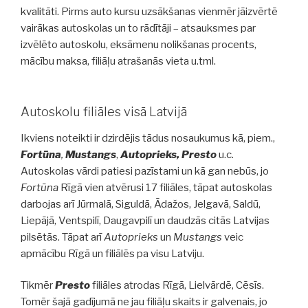
kvalitāti. Pirms auto kursu uzsākšanas vienmēr jāizvērtē
vairākas autoskolas un to rādītāji – atsauksmes par
izvēlēto autoskolu, eksāmenu nolikšanas procents,
mācību maksa, filiāļu atrašanās vieta u.tml.
Autoskolu filiāles visā Latvijā
Ikviens noteikti ir dzirdējis tādus nosaukumus kā, piem.,
Fortūna
,
Mustangs
,
Autoprieks, Presto
u.c.
Autoskolas vārdi patiesi pazīstami un kā gan nebūs, jo
Fortūna
Rīgā vien atvērusi 17 filiāles, tāpat autoskolas
darbojas arī Jūrmalā, Siguldā, Ādažos, Jelgavā, Saldū,
Liepājā, Ventspilī, Daugavpilī un daudzās citās Latvijas
pilsētās. Tāpat arī
Autoprieks
un
Mustangs
veic
apmācību Rīgā un filiālēs pa visu Latviju.
Tikmēr
Presto
filiāles atrodas Rīgā, Lielvārdē, Cēsīs.
Tomēr šajā gadījumā ne jau filiāļu skaits ir galvenais, jo