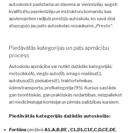
autoskola ir pazīstama un slavena ar vienreizēju, augsti
kvalificētu pasniedzēju un instruktoru komandu, kas
apvienojoties radījuši prestižu autoskolu, ko savā ziņā
atspoguļo jau pats autoskolas nosaukums
„Presto”
.
Piedāvātās kategorijas un pats apmācību
process
Autoskolu apmācība var notikt dažādās kategorijās:
motociklu(A), vieglo auto(B), smago mašīnu(C),
autobusu(D), piekabes(E), traktortehnikas,
ūdenstransporta, profkategorija (95). Kursus sastāda
gan teorētiskās, gan praktiskās nodarbības, neizpaliekot
arī medicīniskajai komisijai un pirmās palīdzības kursiem.
Piedāvātās kategorijās dažādās autoskolās:
Fortūna
piedāvā
A1,A,B,BE , C1,D1,C1E,C,D,CE,DE
,