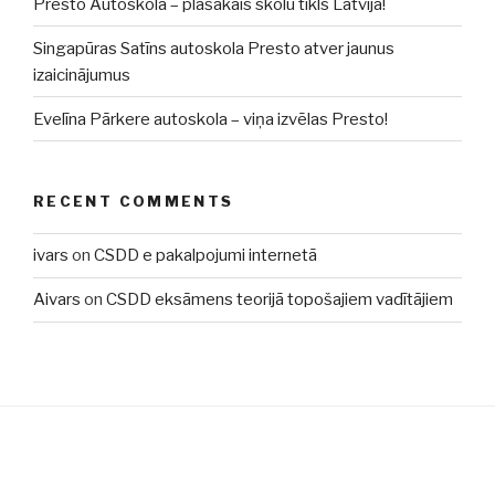
Presto Autoskola – plašākais skolu tīkls Latvijā!
Singapūras Satīns autoskola Presto atver jaunus
izaicinājumus
Evelīna Pārkere autoskola – viņa izvēlas Presto!
RECENT COMMENTS
ivars
on
CSDD e pakalpojumi internetā
Aivars
on
CSDD eksāmens teorijā topošajiem vadītājiem