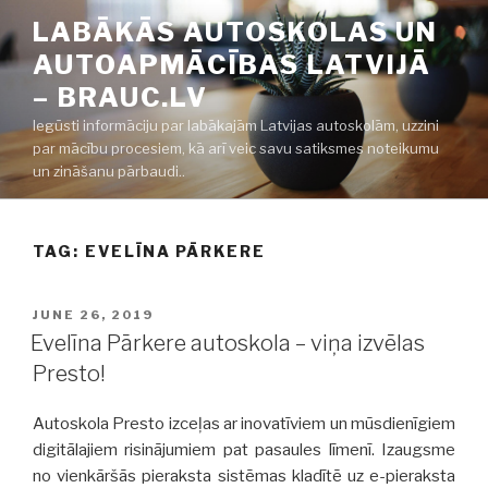
Skip
LABĀKĀS AUTOSKOLAS UN
to
AUTOAPMĀCĪBAS LATVIJĀ
content
– BRAUC.LV
Iegūsti informāciju par labākajām Latvijas autoskolām, uzzini
par mācību procesiem, kā arī veic savu satiksmes noteikumu
un zināšanu pārbaudi..
TAG:
EVELĪNA PĀRKERE
POSTED
JUNE 26, 2019
ON
Evelīna Pārkere autoskola – viņa izvēlas
Presto!
Autoskola Presto izceļas ar inovatīviem un mūsdienīgiem
digitālajiem risinājumiem pat pasaules līmenī. Izaugsme
no vienkāršās pieraksta sistēmas kladītē uz e-pieraksta