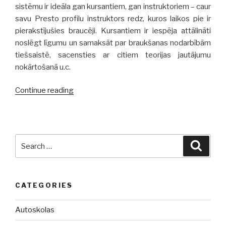
sistēmu ir ideāla gan kursantiem, gan instruktoriem – caur
savu Presto profilu instruktors redz, kuros laikos pie ir
pierakstījušies braucēji. Kursantiem ir iespēja attālināti
noslēgt līgumu un samaksāt par braukšanas nodarbībām
tiešsaistē, sacensties ar citiem teorijas jautājumu
nokārtošanā u.c.
Continue reading
“Evelīna
Pārkere
autoskola
–
viņa
Search
Searc
izvēlas
for:
Presto!”
CATEGORIES
Autoskolas